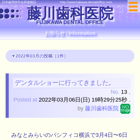
日本歯周病学会研修施設
http://www.fujikawa-dentaloffice.com
藤川歯科医院
FUJIKAWA DENTAL OFFICE
お知らせ / Information
2022年03月
の投稿
［1件］
デンタルショーに行ってきました。
No.
13
,
Posted at
2022年03月06日(日) 19時29分25秒
,
by
藤川歯科医院
みなとみらいのパシフィコ横浜で3月4日〜6日